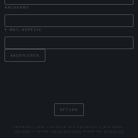
NACHNAME
E-MAIL-ADRESSE
RETURN
COPYRIGHT 2026 J.WAGNER (D'R FOTOGRAF) • WEB WORK:
COG.DOG
• THEME:
WP DIMENSION
BASED ON
HTML5 UP