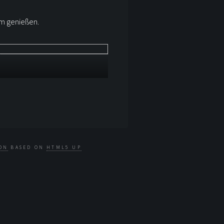
sam genießen.
ON
BASED ON
HTML5 UP