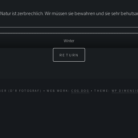
ie Natur ist zerbrechlich. Wir müssen sie bewahren und sie sehr behut
Winter
RETURN
NER (D'R FOTOGRAF) • WEB WORK:
COG.DOG
• THEME:
WP DIMENSI