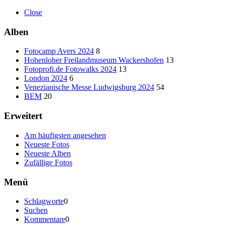
Close
Alben
Fotocamp Avers 2024
8
Hohenloher Freilandmuseum Wackershofen
13
Fotoprofi.de Fotowalks 2024
13
London 2024
6
Venezianische Messe Ludwigsburg 2024
54
BEM
20
Erweitert
Am häufigsten angesehen
Neueste Fotos
Neueste Alben
Zufällige Fotos
Menü
Schlagworte
0
Suchen
Kommentare
0