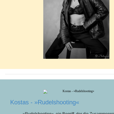
Kostas - »Rudelshooting«
»Rudelshooting«, ein Begriff, der die Zusammenro