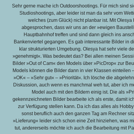
Sehr gerne mache ich Outdoorshootings. Für mich sind si
Studioshootings, aber leider ist man da sehr vom Wet
welches (zum Glück) nicht planbar ist. Mit Olesya
abgesprochen, dass wir uns an der »ewigen Baustelle
Hauptbahnhof treffen und sind dann gleich ins ansc
Bankenviertel gegangen. Es gab interessante Bilder in d
klar strukturierten Umgebung. Olesya hat sehr viele der
»genehmigt«. Was bedeutet das? Bei allen meinen Sessio
Bilder »Out of Cam« den Models über »PicDrop« zur Beurt
Models können die Bilder dann in vier Klassen einteilen
»OK« – »Sehr gut« – »Priorität«. Ich lösche die abgelehn
Diskussion, auch wenn es manchmal weh tut, aber ich m
Model auch mit den Bildern einig ist. Die als »Pri
gekennzeichneten Bilder bearbeite ich als erste, damit i
zur Verfügung stellen kann. Da ich das alles als Hobby
sonst beruflich auch den ganzen Tag am Rechner sitz
»Lieferung« leider sich schon eine Zeit hinziehen, was mir
tut, andererseits möchte ich auch die Bearbeitung mit 