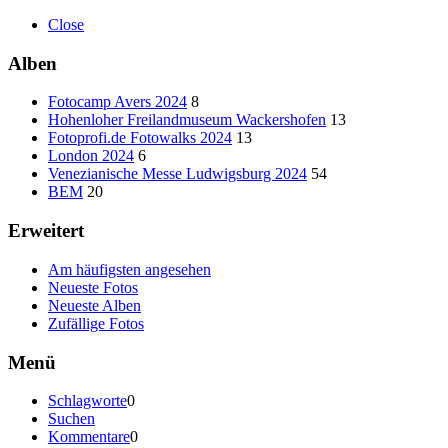
Close
Alben
Fotocamp Avers 2024
8
Hohenloher Freilandmuseum Wackershofen
13
Fotoprofi.de Fotowalks 2024
13
London 2024
6
Venezianische Messe Ludwigsburg 2024
54
BEM
20
Erweitert
Am häufigsten angesehen
Neueste Fotos
Neueste Alben
Zufällige Fotos
Menü
Schlagworte
0
Suchen
Kommentare
0